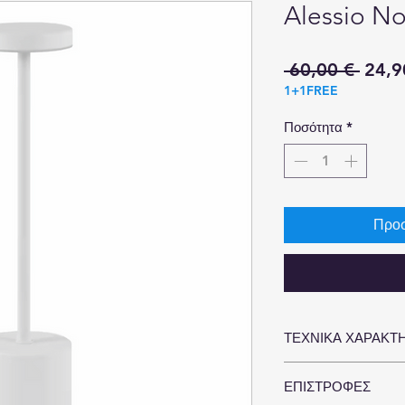
Alessio N
Κανον
 60,00 € 
24,9
1+1FREE
τιμή
Ποσότητα
*
Προσ
ΤΕΧΝΙΚΑ ΧΑΡΑΚΤΗ
Είδος Υλικού: Αλουμίνι
ΕΠΙΣΤΡΟΦΕΣ
Μπαταρία: Λιθίου 240
Ισχύς: 3,5W