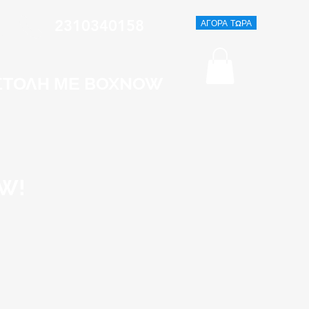
2310340158
ΑΓΟΡΑ ΤΩΡΑ
ΝΙΑ
ΟΣΤΟΛΗ ΜΕ BOXNOW
W!