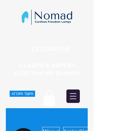
2310340158
1+1 ΔΩΡΟ & ΔΩΡΕΑΝ
ΑΠΟΣΤΟΛΗ ΜΕ BOXNOW
ΑΓΟΡΑ ΤΩΡΑ