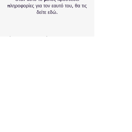
πληροφορίες για τον εαυτό του, θα τις
δείτε εδώ.
Κάνετε την εγγραφή σας στο newsletter
μας για να μαθαίνετε τα νέα και τις
προσφορές μας!
Εγγραφή
ΠΛΗΡΩΜΗ ΚΑΙ ΑΠΟΣΤΟΛΗ
ΧΟΝΔΡΙΚΗ
ΣΧΕΤΙΚΑ ΜΕ ΕΜΑΣ
& ΟΡΟΙ ΧΡΗΣΗΣ
© 2023 BY NOMAD LAMPS -
ΠΑΠΑΝΑΣΤΑΣΙΟΥ 21, ΘΕΣΣΑΟΝΙΚΗ,