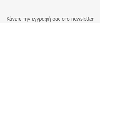
Κάνετε την εγγραφή σας στο newsletter
μας για να μαθαίνετε τα νέα και τις
προσφορές μας!
Εγγραφή
ΠΛΗΡΩΜΗ ΚΑΙ ΑΠΟΣΤΟΛΗ
ΧΟΝΔΡΙΚΗ
ΣΧΕΤΙΚΑ ΜΕ ΕΜΑΣ
& ΟΡΟΙ ΧΡΗΣΗΣ
© 2023 BY NOMAD LAMPS -
ΠΑΠΑΝΑΣΤΑΣΙΟΥ 21, ΘΕΣΣΑΟΝΙΚΗ,
ΕΛΛΑΔΑ - Τ:
2310340158
- E:
nomadlamps.customer@gmail.com