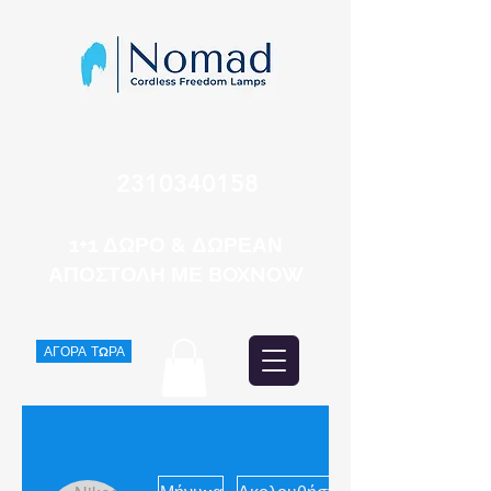
2310340158
1+1 ΔΩΡΟ & ΔΩΡΕΑΝ
ΑΠΟΣΤΟΛΗ ΜΕ BOXNOW
ΑΓΟΡΑ ΤΩΡΑ