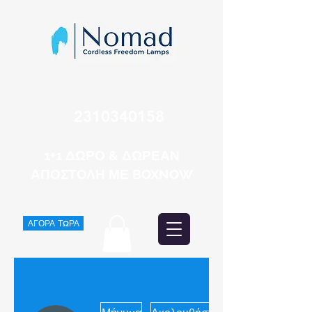
2310340158
1+1 ΔΩΡΟ & ΔΩΡΕΑΝ
ΑΠΟΣΤΟΛΗ ΜΕ BOXNOW
ΑΓΟΡΑ ΤΩΡΑ