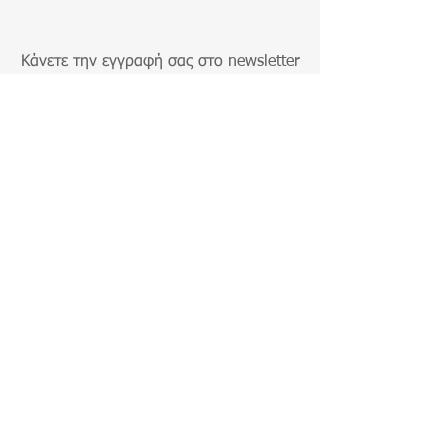
Κάνετε την εγγραφή σας στο newsletter
μας για να μαθαίνετε τα νέα και τις
προσφορές μας!
Εγγραφή
ΠΛΗΡΩΜΗ ΚΑΙ ΑΠΟΣΤΟΛΗ
ΧΟΝΔΡΙΚΗ
ΣΧΕΤΙΚΑ ΜΕ ΕΜΑΣ
& ΟΡΟΙ ΧΡΗΣΗΣ
© 2023 BY NOMAD LAMPS -
ΠΑΠΑΝΑΣΤΑΣΙΟΥ 21, ΘΕΣΣΑΟΝΙΚΗ,
ΕΛΛΑΔΑ - Τ:
2310340158
- E:
nomadlamps.customer@gmail.com