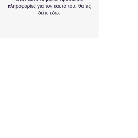
πληροφορίες για τον εαυτό του, θα τις
δείτε εδώ.
Κάνετε την εγγραφή σας στο newsletter
μας για να μαθαίνετε τα νέα και τις
προσφορές μας!
Εγγραφή
ΠΛΗΡΩΜΗ ΚΑΙ ΑΠΟΣΤΟΛΗ
ΧΟΝΔΡΙΚΗ
ΣΧΕΤΙΚΑ ΜΕ ΕΜΑΣ
& ΟΡΟΙ ΧΡΗΣΗΣ
© 2023 BY NOMAD LAMPS -
ΠΑΠΑΝΑΣΤΑΣΙΟΥ 21, ΘΕΣΣΑΟΝΙΚΗ,