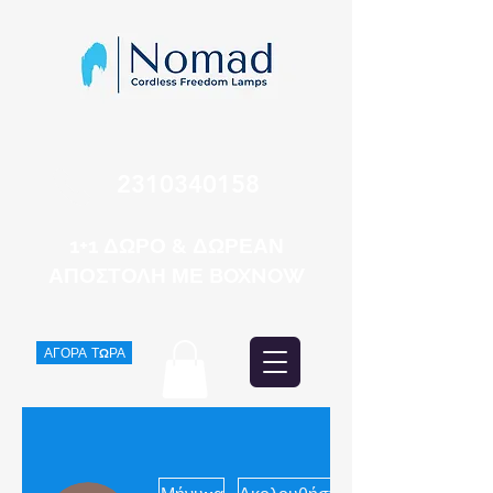
2310340158
1+1 ΔΩΡΟ & ΔΩΡΕΑΝ
ΑΠΟΣΤΟΛΗ ΜΕ BOXNOW
ΑΓΟΡΑ ΤΩΡΑ