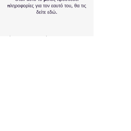
πληροφορίες για τον εαυτό του, θα τις
δείτε εδώ.
Κάνετε την εγγραφή σας στο newsletter
μας για να μαθαίνετε τα νέα και τις
προσφορές μας!
Εγγραφή
ΠΛΗΡΩΜΗ ΚΑΙ ΑΠΟΣΤΟΛΗ
ΧΟΝΔΡΙΚΗ
ΣΧΕΤΙΚΑ ΜΕ ΕΜΑΣ
& ΟΡΟΙ ΧΡΗΣΗΣ
© 2023 BY NOMAD LAMPS -
ΠΑΠΑΝΑΣΤΑΣΙΟΥ 21, ΘΕΣΣΑΟΝΙΚΗ,